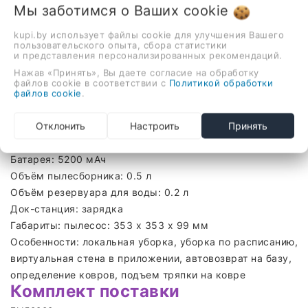
Мы заботимся о Ваших
cookie
Описание
Отзывы
kupi.by использует файлы cookie для улучшения Вашего
пользовательского опыта, сбора статистики
Технические харатеристики
и представления персонализированных рекомендаций.
Нажав «Принять», Вы даете согласие на обработку
Тип: робот-пылесос
файлов cookie в соответствии с
Политикой обработки
Цвет: черный
файлов cookie
.
Тип уборки: сухая и влажная
Отклонить
Настроить
Принять
Тип влажной уборки: салфетка с емкостью для воды
Мощность всасывания: 10000 Па
Батарея: 5200 мАч
Объём пылесборника: 0.5 л
Объём резервуара для воды: 0.2 л
Док-станция: зарядка
Габариты: пылесос: 353 x 353 x 99 мм
Особенности: локальная уборка, уборка по расписанию,
виртуальная стена в приложении, автовозврат на базу,
определение ковров, подъем тряпки на ковре
Комплект поставки