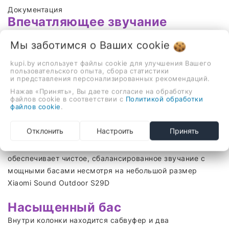
Документация
Впечатляющее звучание
Портативная колонка Xiaomi Sound Outdoor 30W MDZ-
Мы заботимся о Ваших
cookie
38-DB — это захватывающее 30-ваттное звучание,
поддержка TWS для полноценного стереозвучания,
kupi.by использует файлы cookie для улучшения Вашего
пользовательского опыта, сбора статистики
полная влаго-пылезащита и срок службы аккумулятора
и представления персонализированных рекомендаций.
до 12 часов. Дизайн колонки удостоен премии Red Dot
Нажав «Принять», Вы даете согласие на обработку
Award: Product Design 2024.
файлов cookie в соответствии с
Политикой обработки
файлов cookie
.
Компактный и мощный
Отклонить
Настроить
Принять
Продуманная конструкция колонки с широкой сеткой
обеспечивает чистое, сбалансированное звучание с
мощными басами несмотря на небольшой размер
Xiaomi Sound Outdoor S29D
Насыщенный бас
Внутри колонки находится сабвуфер и два