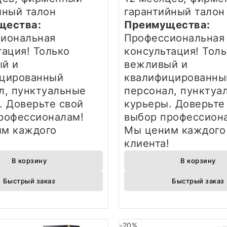
йный талон
гарантийный тало
щества:
Преимущества:
иональная
Профессиональная
тация! Только
консультация! Тол
й и
вежливый и
цированный
квалифицированны
л, пунктуальные
персонал, пунктуа
. Доверьте свой
курьеры. Доверьте
рофессионалам!
выбор профессион
м каждого
Мы ценим каждого
!
клиента!
В корзину
В корзину
Быстрый заказ
Быстрый заказ
-20%