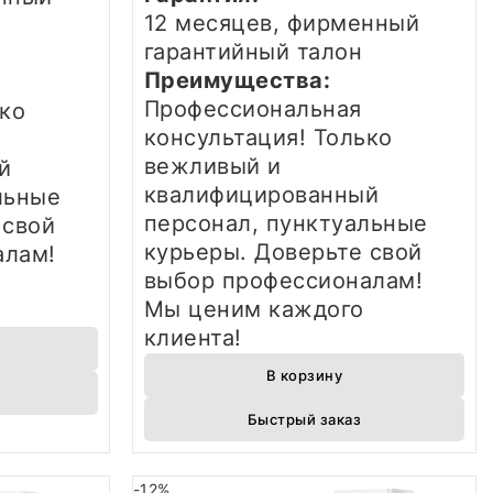
12 месяцев, фирменный
н
гарантийный талон
Преимущества:
Профессиональная
ько
консультация! Только
вежливый и
й
квалифицированный
льные
персонал, пунктуальные
 свой
курьеры. Доверьте свой
алам!
выбор профессионалам!
Мы ценим каждого
клиента!
В корзину
Быстрый заказ
-12%