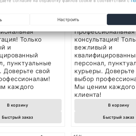
даете согласие на обработку файлов cookie в соответствии с
По
цев, фирменный
12 месяцев, фирме
йный талон
гарантийный тало
ь
Настроить
щества:
Преимущества:
иональная
Профессиональная
тация! Только
консультация! Тол
й и
вежливый и
цированный
квалифицированны
л, пунктуальные
персонал, пунктуа
. Доверьте свой
курьеры. Доверьте
рофессионалам!
выбор профессион
м каждого
Мы ценим каждого
!
клиента!
В корзину
В корзину
Быстрый заказ
Быстрый заказ