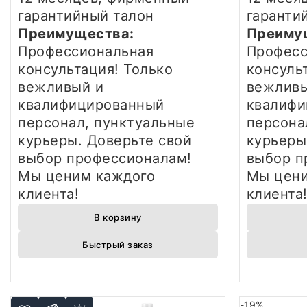
гарантийный талон
гаранти
Преимущества:
Преиму
Профессиональная
Професс
консультация! Только
консуль
вежливый и
вежливы
квалифицированный
квалифи
персонал, пунктуальные
персона
курьеры. Доверьте свой
курьеры
выбор профессионалам!
выбор п
Мы ценим каждого
Мы цени
клиента!
клиента
В корзину
Быстрый заказ
-19%