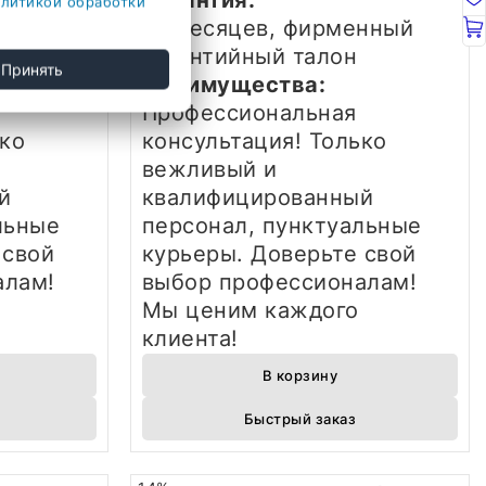
литикой обработки
нный
12 месяцев, фирменный
н
гарантийный талон
Принять
Преимущества:
Профессиональная
ько
консультация! Только
вежливый и
й
квалифицированный
льные
персонал, пунктуальные
 свой
курьеры. Доверьте свой
алам!
выбор профессионалам!
Мы ценим каждого
клиента!
В корзину
Быстрый заказ