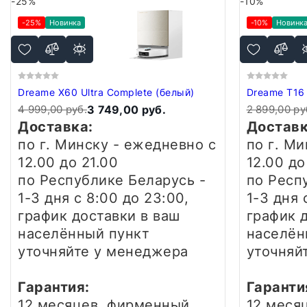
-25%
-10%
-25%
Новинка
-10%
Новинк
Dreame X60 Ultra Complete (белый)
Dreame T16 
4 999,00 руб.
3 749,00 руб.
2 899,00 ру
Доставка:
Доставк
по г. Минску - ежедневно
с
по г. М
12.00 до 21.00
12.00 до
по Республике Беларусь -
по Респ
1-3 дня
с 8:00 до 23:00,
1-3 дня
график доставки в ваш
график 
населённый пункт
населён
уточняйте у менеджера
уточняй
Гарантия:
Гаранти
12 месяцев, фирменный
12 меся