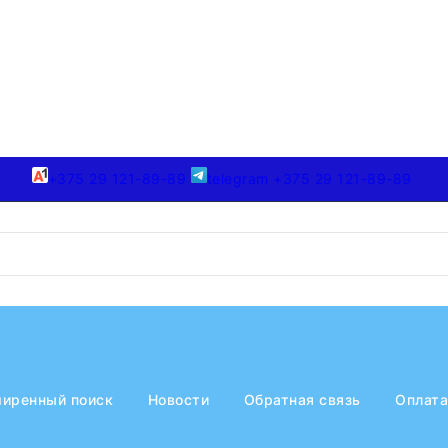
+375 29 121-89-89
telegram +375 29 121-89-89
иренный поиск
Новости
Обратная связь
Оплата