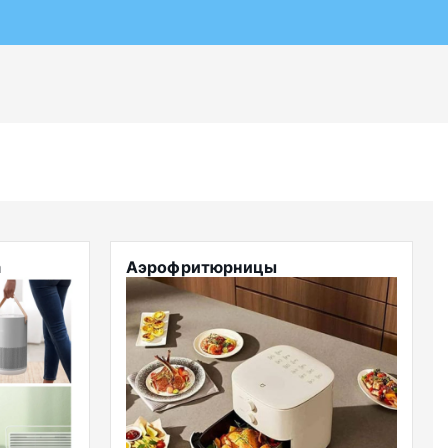
а
Аэрофритюрницы