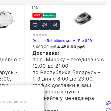
-19%
-19%
Новинка
Dreame Roboticmower A1 Pro 800
5 499,00 руб.
4 450,00 руб.
Доставка:
едневно
с
по г. Минску - ежедневно
с
12.00 до 21.00
арусь -
по Республике Беларусь -
3:00,
1-3 дня
с 8:00 до 23:00,
ваш
график доставки в ваш
населённый пункт
жера
уточняйте у менеджера
ора статистики
Гарантия: