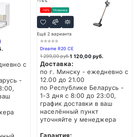
-14%
-14%
Новинка
Ещё 2 варианта
)
б.
Dreame R20 CE
1 299,00 руб.
1 120,00 руб.
Доставка:
едневно
с
по г. Минску - ежедневно
с
12.00 до 21.00
арусь -
по Республике Беларусь -
3:00,
1-3 дня
с 8:00 до 23:00,
ваш
график доставки в ваш
населённый пункт
жера
уточняйте у менеджера
Гарантия:
нный