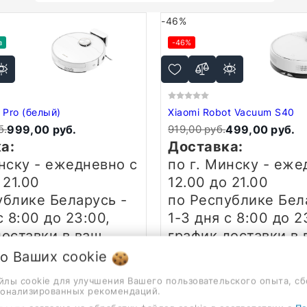
-46%
а
-46%
Pro (белый)
Xiaomi Robot Vacuum S40
б.
999,00 руб.
919,00 руб.
499,00 руб.
а:
Доставка:
инску - ежедневно
с
по г. Минску - еж
 21.00
12.00 до 21.00
ублике Беларусь -
по Республике Бел
с 8:00 до 23:00,
1-3 дня
с 8:00 до 2
доставки в ваш
график доставки в 
ный пункт
населённый пункт
 о Ваших
cookie
те у менеджера
уточняйте у менед
айлы cookie для улучшения Вашего пользовательского опыта, сб
сонализированных рекомендаций.
я:
Гарантия: