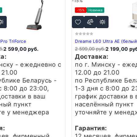
-15%
а
-15%
Новинка
Pro TriForce
Dreame L60 Ultra AE (белый
б.
2 599,00 руб.
2 599,00 руб.
2 199,00 ру
а:
Доставка:
инску - ежедневно
с
по г. Минску - еж
 21.00
12.00 до 21.00
ублике Беларусь -
по Республике Бел
с 8:00 до 23:00,
1-3 дня
с 8:00 до 2
доставки в ваш
график доставки в 
ный пункт
населённый пункт
те у менеджера
уточняйте у менед
я:
Гарантия:
цев, фирменный
12 месяцев, фирме