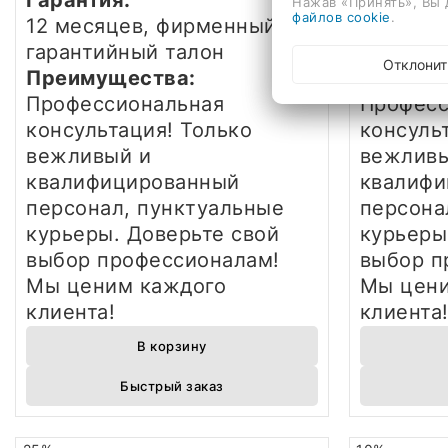
Нажав «Принять», Вы 
файлов cookie
.
12 месяцев, фирменный
12 меся
гарантийный талон
гаранти
Отклонит
Преимущества:
Преиму
Профессиональная
Професс
консультация! Только
консуль
вежливый и
вежливы
квалифицированный
квалифи
персонал, пунктуальные
персона
курьеры. Доверьте свой
курьеры
выбор профессионалам!
выбор п
Мы ценим каждого
Мы цени
клиента!
клиента
В корзину
Быстрый заказ