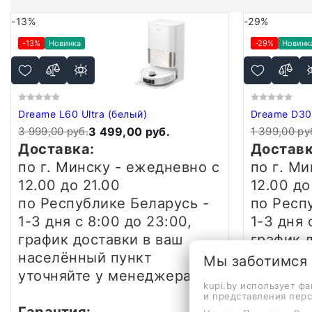
-13%
-29%
-13%
Новинка
-29%
Новинк
Dreame L60 Ultra (белый)
Dreame D30 
3 999,00 руб.
3 499,00 руб.
1 399,00 ру
Доставка:
Доставк
по г. Минску - ежедневно
с
по г. М
12.00 до 21.00
12.00 до
по Республике Беларусь -
по Респ
1-3 дня
с 8:00 до 23:00,
1-3 дня
график доставки в ваш
график 
населённый пункт
населён
Мы заботимся
уточняйте у менеджера
уточняй
kupi.by использует ф
и представления пер
Гарантия:
Гаранти