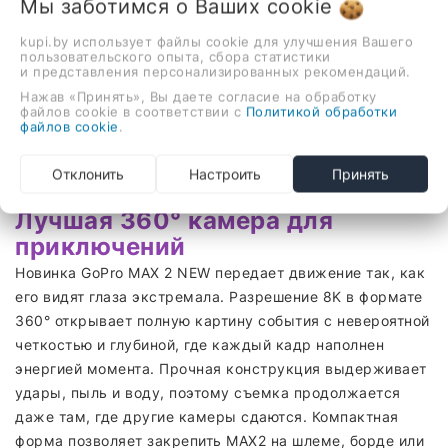
Мы заботимся о Ваших
cookie
kupi.by использует файлы cookie для улучшения Вашего
пользовательского опыта, сбора статистики
и представления персонализированных рекомендаций.
Нажав «Принять», Вы даете согласие на обработку
файлов cookie в соответствии с
Политикой обработки
файлов cookie
.
Отклонить
Настроить
Принять
Лучшая 360° камера для
приключений
Новинка GoPro MAX 2 NEW передает движение так, как
его видят глаза экстремала. Разрешение 8K в формате
360° открывает полную картину события с невероятной
четкостью и глубиной, где каждый кадр наполнен
энергией момента. Прочная конструкция выдерживает
удары, пыль и воду, поэтому съемка продолжается
даже там, где другие камеры сдаются. Компактная
форма позволяет закрепить MAX2 на шлеме, борде или