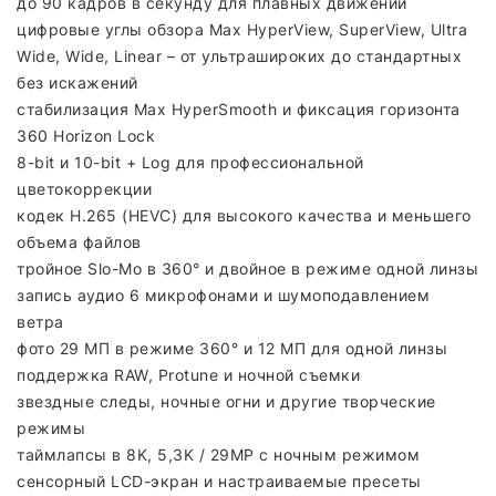
до 90 кадров в секунду для плавных движений
цифровые углы обзора Max HyperView, SuperView, Ultra
Wide, Wide, Linear – от ультрашироких до стандартных
без искажений
стабилизация Max HyperSmooth и фиксация горизонта
360 Horizon Lock
8-bit и 10-bit + Log для профессиональной
цветокоррекции
кодек H.265 (HEVC) для высокого качества и меньшего
объема файлов
тройное Slo-Mo в 360° и двойное в режиме одной линзы
запись аудио 6 микрофонами и шумоподавлением
ветра
фото 29 МП в режиме 360° и 12 МП для одной линзы
поддержка RAW, Protune и ночной съемки
звездные следы, ночные огни и другие творческие
режимы
таймлапсы в 8K, 5,3K / 29MP с ночным режимом
сенсорный LCD-экран и настраиваемые пресеты