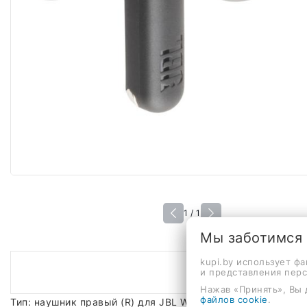
1 / 1
Мы заботимся
kupi.by использует ф
и представления пер
Нажав «Принять», Вы 
файлов cookie
.
Тип: наушник правый (R) для JBL Wave Beam 2 (черный)