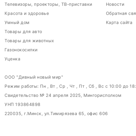
Телевизоры, проекторы, ТВ-приставки
Новости
Красота и здоровье
Обратная св
Умный дом
Карта сайта
Товары для авто
Товары для животных
Газонокосилки
Уценка
ООО "Дивный новый мир"
Режим работы:
Пн , Вт , Ср , Чт , Пт , Сб , Вс c 10:00 до 18
Свидетельство № 24 апреля 2025, Мингорисполком
УНП 193864898
220035, г.Минск, ул.Тимирязева 65, офис 606
Дата регистрации в Торговом реестре РБ: 21.05.2025
Рассмотрение обращений потребителей, телефон +375 (29) 