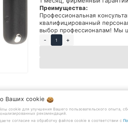
1 месяц, фирменный гарант
Преимущества:
Профессиональная консульта
квалифицированный персонал
выбор профессионалам! Мы ц
-
+
 о Ваших
cookie
айлы cookie для улучшения Вашего пользовательского опыта, сб
Описание
Отзывы
сонализированных рекомендаций.
даете согласие на обработку файлов cookie в соответствии с
По