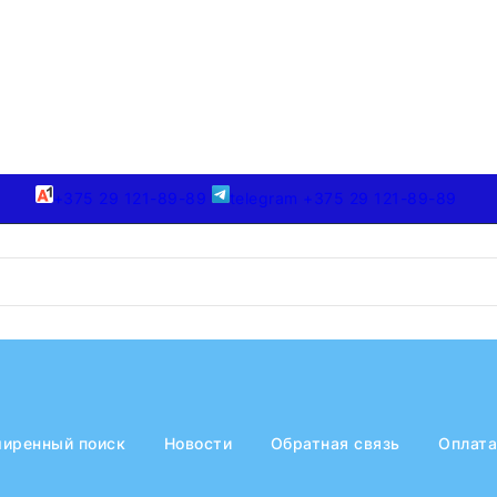
+375 29 121-89-89
telegram +375 29 121-89-89
иренный поиск
Новости
Обратная связь
Оплата