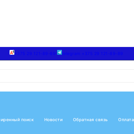
+375 29 121-89-89
telegram +375 29 121-89-89
иренный поиск
Новости
Обратная связь
Оплата