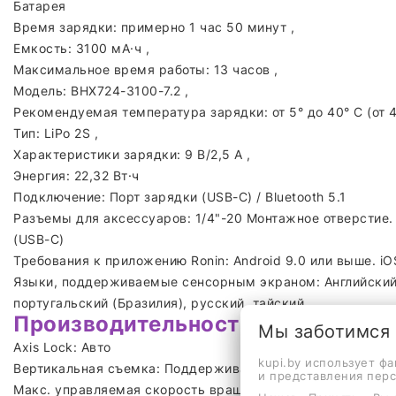
Батарея
Время зарядки: примерно 1 час 50 минут ,
Емкость: 3100 мА·ч ,
Максимальное время работы: 13 часов ,
Модель: BHX724-3100-7.2 ,
Рекомендуемая температура зарядки: от 5° до 40° C (от 41
Тип: LiPo 2S ,
Характеристики зарядки: 9 В/2,5 А ,
Энергия: 22,32 Вт·ч
Подключение: Порт зарядки (USB-C) / Bluetooth 5.1
Разъемы для аксессуаров: 1/4"-20 Монтажное отверстие.
(USB-C)
Требования к приложению Ronin: Android 9.0 или выше. iO
Языки, поддерживаемые сенсорным экраном: Английский,
португальский (Бразилия), русский, тайский
Производительность
Мы заботимся
Axis Lock: Авто
kupi.by использует ф
Вертикальная съемка: Поддерживается
и представления пер
Макс. управляемая скорость вращения: Крен: 360°/с. Нак