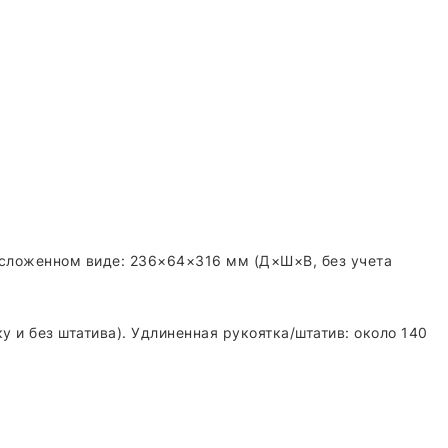
 сложенном виде: 236×64×316 мм (Д×Ш×В, без учета
у и без штатива). Удлиненная рукоятка/штатив: около 140