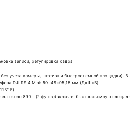
ановка записи, регулировка кадра
без учета камеры, штатива и быстросъемной площадки). В
фона DJI RS 4 Mini: 50×48×95,15 мм (Д×Ш×В)
113° F)
двес: около 890 г (2 фунта)(включая быстросъемную площадк