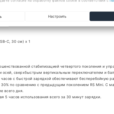
даете согласие на обработку файлов cookie в соответствии с
По
° до +235°. Ось наклона: от -110° до +210°. Ось панорамир
ь
Настроить
B-C, 30 см) x 1
вершенствованной стабилизацией четвертого поколения и упр
ми осей, сверхбыстрым вертикальным переключателем и ба
 часов с быстрой зарядкой обеспечивают бесперебойную ра
а 30% по сравнению с предыдущим поколением RS Mini. С м
е всего дня.
я 5 часов использования всего за 30 минут зарядки.