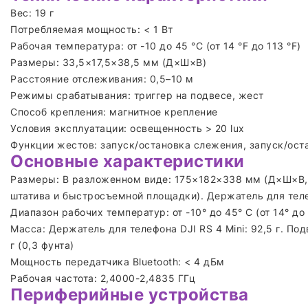
Вес: 19 г
Потребляемая мощность: < 1 Вт
Рабочая температура: от -10 до 45 °C (от 14 °F до 113 °F)
Размеры: 33,5×17,5×38,5 мм (Д×Ш×В)
Расстояние отслеживания: 0,5–10 м
Режимы срабатывания: триггер на подвесе, жест
Способ крепления: магнитное крепление
Условия эксплуатации: освещенность > 20 lux
Функции жестов: запуск/остановка слежения, запуск/ост
Основные характеристики
Размеры: В разложенном виде: 175×182×338 мм (Д×Ш×В, 
штатива и быстросъемной площадки). Держатель для теле
Диапазон рабочих температур: от -10° до 45° C (от 14° до 
Масса: Держатель для телефона DJI RS 4 Mini: 92,5 г. По
г (0,3 фунта)
Мощность передатчика Bluetooth: < 4 дБм
Рабочая частота: 2,4000-2,4835 ГГц
Периферийные устройства