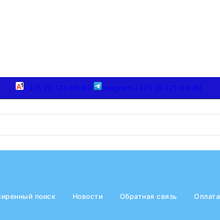
+375 29 121-89-89
telegram +375 29 121-89-89
иренный поиск
Новости
Обратная связь
Оплата