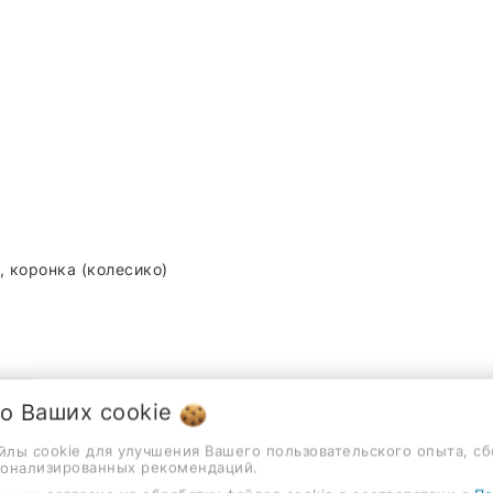
, коронка (колесико)
ки, ходьба, гребля, йога, бег, велоспорт, плавание, дайви
 о Ваших
cookie
айлы cookie для улучшения Вашего пользовательского опыта, сб
сонализированных рекомендаций.