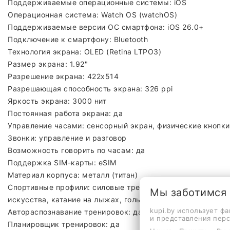
Поддерживаемые операционные системы: iOS
Операционная система: Watch OS (watchOS)
Поддерживаемые версии ОС смартфона: iOS 26.0+
Подключение к смартфону: Bluetooth
Технология экрана: OLED (Retina LTPO3)
Размер экрана: 1.92"
Разрешение экрана: 422x514
Разрешающая способность экрана: 326 ppi
Яркость экрана: 3000 нит
Постоянная работа экрана: да
Управление часами: сенсорный экран, физические кнопки
Звонки: управление и разговор
Возможность говорить по часам: да
Поддержка SIM-карты: eSIM
Материал корпуса: металл (титан)
Спортивные профили: силовые тренировки, кардио трениров
Мы заботимся
искусства, катание на лыжах, гольф
kupi.by использует ф
Автораспознавание тренировок: да
и представления пер
Планировщик тренировок: да