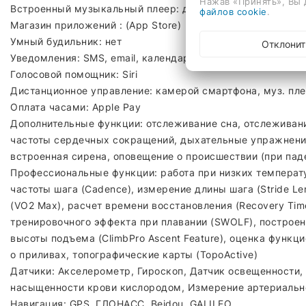
Нажав «Принять», Вы 
Встроенный музыкальный плеер: да
файлов cookie
.
Магазин приложений : (App Store)
Умный будильник: нет
Отклонит
Уведомления: SMS, email, календарь, социальные сети, в
Голосовой помощник: Siri
Дистанционное управление: камерой смартфона, муз. пл
Оплата часами: Apple Pay
Дополнительные функции: отслеживание сна, отслеживани
частоты сердечных сокращений, дыхательные упражнения
встроенная сирена, оповещение о происшествии (при пад
Профессиональные функции: работа при низких температур
частоты шага (Cadence), измерение длины шага (Stride L
(VO2 Max), расчет времени восстановления (Recovery Time)
тренировочного эффекта при плавании (SWOLF), построени
высоты подъема (ClimbPro Ascent Feature), оценка функци
о приливах, топографические карты (TopoActive)
Датчики: Акселерометр, Гироскоп, Датчик освещенности
насыщенности крови кислородом, Измерение артериально
Навигация: GPS, ГЛОНАСС, Beidou, GALILEO