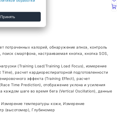
литикой обработки
Принять
ровке, будильник
ет потраченных калорий, обнаружение апноэ, контроль
 поиск смартфона, настраиваемая кнопка, кнопка SOS,
рузки (Training Load/Training Load Focus), измерение
ct Time), расчет кардиореспираторной подготовленности
нировочного эффекта (Training Effect), расчет
ace Time Prediction), отображение уклона и усиления
каждом шаге во время бега (Vertical Oscillation), данные
Г, Измерение температуры кожи, Измерение
метр (высотомер), Глубиномер