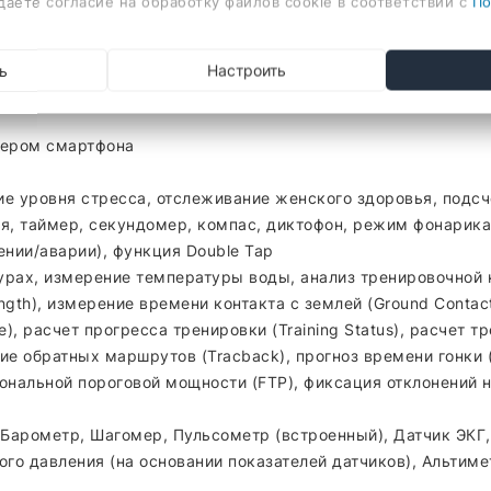
даете согласие на обработку файлов cookie в соответствии с
По
ь
Настроить
ходящий звонок, список последних звонков, данные о трени
еером смартфона
е уровня стресса, отслеживание женского здоровья, подсч
, таймер, секундомер, компас, диктофон, режим фонарика,
ении/аварии), функция Double Tap
ах, измерение температуры воды, анализ тренировочной наг
ength), измерение времени контакта с землей (Ground Conta
, расчет прогресса тренировки (Training Status), расчет тре
е обратных маршрутов (Tracback), прогноз времени гонки (R
ональной пороговой мощности (FTP), фиксация отклонений на 
, Барометр, Шагомер, Пульсометр (встроенный), Датчик ЭК
го давления (на основании показателей датчиков), Альти