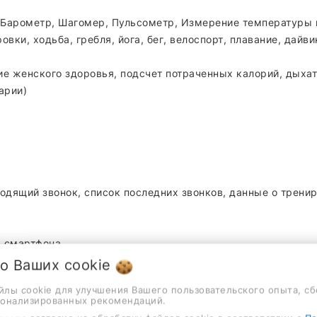
и, Барометр, Шагомер, Пульсометр, Измерение температур
ки, xодьба, гребля, йога, бег, велоспорт, плавание, дайви
ие женского здоровья, подсчет потраченных калорий, дыха
арии)
ходящий звонок, список последних звонков, данные о трени
м смартфона
 о Ваших
cookie
раченных калорий, таймер, секундомер, компас
айлы cookie для улучшения Вашего пользовательского опыта, сб
сонализированных рекомендаций.