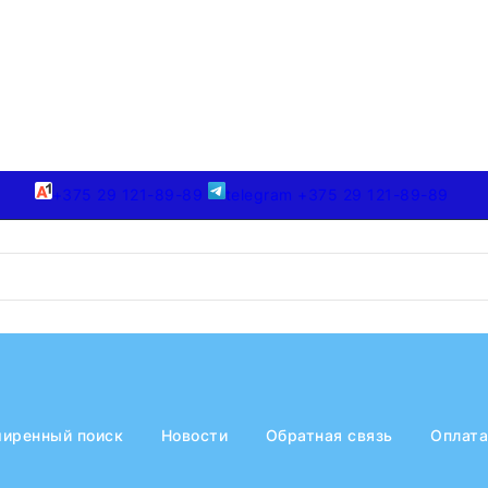
+375 29 121-89-89
telegram +375 29 121-89-89
иренный поиск
Новости
Обратная связь
Оплата