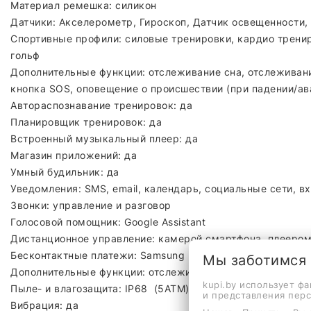
Материал ремешка: силикон
Датчики: Акселерометр, Гироскоп, Датчик освещенност
Спортивные профили: силовые тренировки, кардио трениров
гольф
Дополнительные функции: отслеживание сна, отслеживан
кнопка SOS, оповещение о происшествии (при падении/ав
Автораспознавание тренировок: да
Планировщик тренировок: да
Встроенный музыкальный плеер: да
Магазин приложений: да
Умный будильник: да
Уведомления: SMS, email, календарь, социальные сети, в
Звонки: управление и разговор
Голосовой помощник: Google Assistant
Дистанционное управление: камерой смартфона, плееро
Бесконтактные платежи: Samsung Pay
Мы заботимся
Дополнительные функции: отслеживание сна, подсчет пот
kupi.by использует ф
Пыле- и влагозащита: IP68 (5ATM)
и представления пер
Вибрация: да