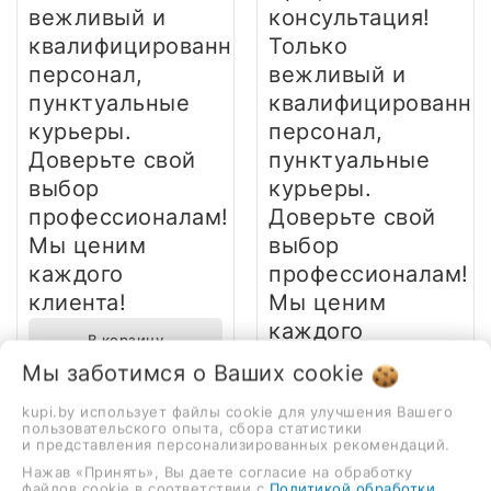
вежливый и
консультация!
квалифицированный
Только
персонал,
вежливый и
пунктуальные
квалифицированны
курьеры.
персонал,
Доверьте свой
пунктуальные
выбор
курьеры.
профессионалам!
Доверьте свой
Мы ценим
выбор
каждого
профессионалам!
клиента!
Мы ценим
каждого
В корзину
клиента!
Мы заботимся о Ваших
cookie
Быстрый заказ
В корзину
kupi.by использует файлы cookie для улучшения Вашего
пользовательского опыта, сбора статистики
Быстрый заказ
и представления персонализированных рекомендаций.
Нажав «Принять», Вы даете согласие на обработку
файлов cookie в соответствии с
Политикой обработки