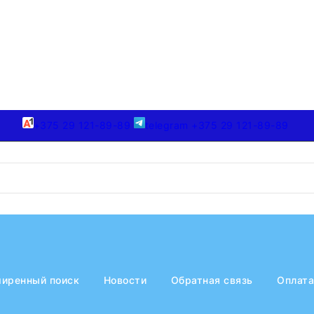
+375 29 121-89-89
telegram +375 29 121-89-89
иренный поиск
Новости
Обратная связь
Оплата