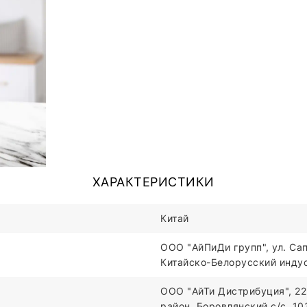
ХАРАКТЕРИСТИКИ
Китай
ООО "АйПиДи групп", ул. Сап
Китайско-Белорусский индус
ООО "АйТи Дистрибуция", 22
район, Боровлянский с/с, 1