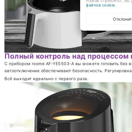
Нажав «Принять», Вы 
файлов cookie
.
Отклонит
Полный контроль над процессом 
С прибором roome AF-YE5503-A вы можете готовить без в
автоотключение обеспечивают безопасность. Регулировка
Всё выходит идеально с первого раза.