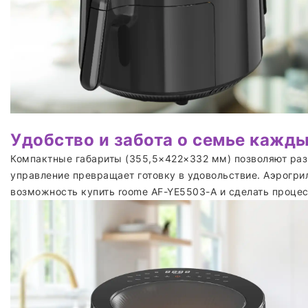
Удобство и забота о семье кажд
Компактные габариты (355,5×422×332 мм) позволяют раз
управление превращает готовку в удовольствие. Аэрогри
возможность купить roome AF-YE5503-A и сделать процес