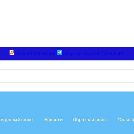
+375 29 121-89-89
telegram +375 29 121-89-89
иренный поиск
Новости
Обратная связь
Оплата