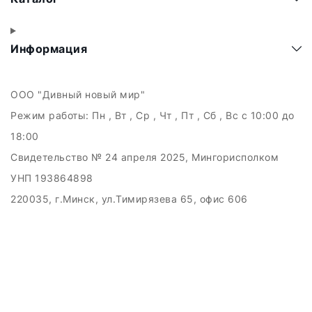
Информация
ООО "Дивный новый мир"
Режим работы:
Пн , Вт , Ср , Чт , Пт , Сб , Вс c 10:00 до
18:00
Свидетельство № 24 апреля 2025, Мингорисполком
УНП 193864898
220035, г.Минск, ул.Тимирязева 65, офис 606
Дата регистрации в Торговом реестре РБ: 21.05.2025
Рассмотрение обращений потребителей, телефон +375
(29) 121-89-89, email: info.kupiby@gmail.com
Настройка файлов cookie
Создание сайтов beseller