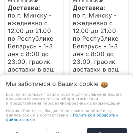
Нет в наличии
Нет в наличии
Доставка:
Доставка:
по г. Минску -
по г. Минску -
ежедневно
с
ежедневно
с
12.00 до 21.00
12.00 до 21.00
по Республике
по Республике
Беларусь - 1-3
Беларусь - 1-3
дня
с 8:00 до
дня
с 8:00 до
23:00, график
23:00, график
доставки в ваш
доставки в ваш
населённый
населённый
Мы заботимся о Ваших
cookie
пункт уточняйте
пункт уточняйте
у менеджера
у менеджера
kupi.by использует файлы cookie для улучшения Вашего
пользовательского опыта, сбора статистики
и представления персонализированных рекомендаций.
Гарантия:
Гарантия:
Нажав «Принять», Вы даете согласие на обработку
12 месяцев,
12 месяцев,
файлов cookie в соответствии с
Политикой обработки
файлов cookie
.
фирменный
фирменный
гарантийный
гарантийный