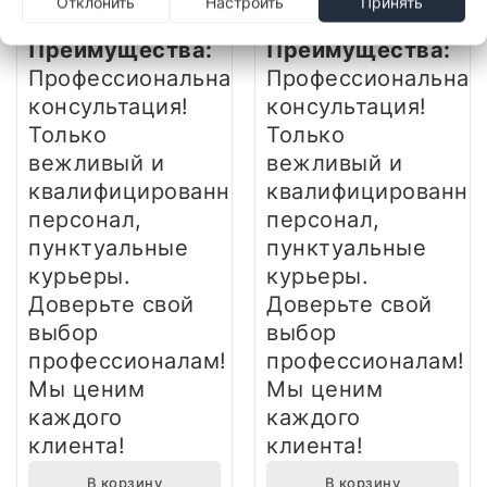
Отклонить
Настроить
Принять
талон
талон
Преимущества:
Преимущества:
Профессиональная
Профессиональная
консультация!
консультация!
Только
Только
вежливый и
вежливый и
квалифицированный
квалифицированны
персонал,
персонал,
пунктуальные
пунктуальные
курьеры.
курьеры.
Доверьте свой
Доверьте свой
выбор
выбор
профессионалам!
профессионалам!
Мы ценим
Мы ценим
каждого
каждого
клиента!
клиента!
В корзину
В корзину