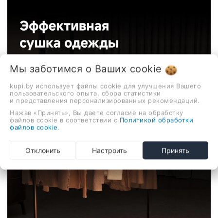
Мы заботимся о Ваших
cookie
kupi.by использует файлы cookie для улучшения Вашего
пользовательского опыта, сбора статистики
и представления персонализированных рекомендаций.
Нажав «Принять», Вы даете согласие на обработку
файлов cookie в соответствии с
Политикой обработки
файлов cookie
.
Отклонить
Настроить
Принять