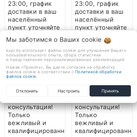
23:00, график
23:00, график
доставки в ваш
доставки в ваш
населённый
населённый
пункт уточняйте
пункт уточняйте
у менеджера
у менеджера
Мы заботимся о Ваших
cookie
Гарантия:
Гарантия:
kupi.by использует файлы cookie для улучшения Вашего
пользовательского опыта, сбора статистики
12 месяцев,
12 месяцев,
и представления персонализированных рекомендаций.
фирменный
фирменный
Нажав «Принять», Вы даете согласие на обработку
файлов cookie в соответствии с
Политикой обработки
гарантийный
гарантийный
файлов cookie
.
талон
талон
Преимущества:
Преимущества:
Отклонить
Настроить
Принять
Профессиональная
Профессиональная
консультация!
консультация!
Только
Только
вежливый и
вежливый и
квалифицированный
квалифицированны