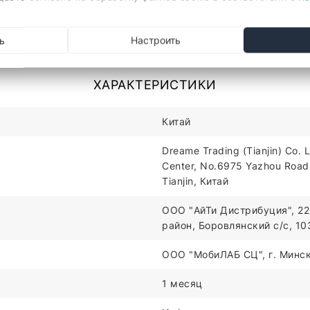
р - 1 шт.
ь
Настроить
ro Aqua/R20 Aqua
ХАРАКТЕРИСТИКИ
Китай
Dreame Trading (Tianjin) Co. L
Center, No.6975 Yazhou Road, 
Tianjin, Китай
ООО "АйТи Дистрибуция", 22
район, Боровлянский с/с, 1
ООО "МобиЛАБ СЦ", г. Минск,
1 месяц