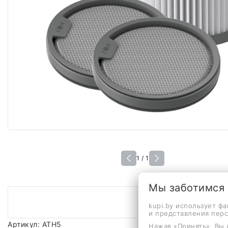
1 / 1
Мы заботимся
kupi.by использует ф
и представления пер
Артикул: ATH5
Нажав «Принять», Вы 