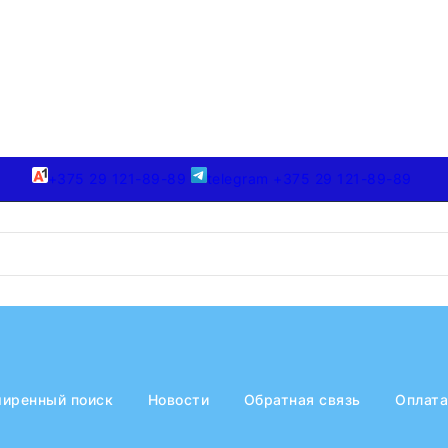
+375 29 121-89-89
telegram +375 29 121-89-89
иренный поиск
Новости
Обратная связь
Оплата