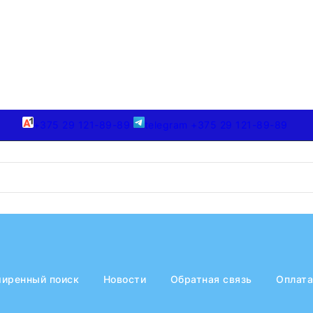
+375 29 121-89-89
telegram +375 29 121-89-89
иренный поиск
Новости
Обратная связь
Оплата