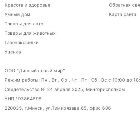
Красота и здоровье
Обратная св
Умный дом
Карта сайта
Товары для авто
Товары для животных
Газонокосилки
Уценка
ООО "Дивный новый мир"
Режим работы:
Пн , Вт , Ср , Чт , Пт , Сб , Вс c 10:00 до 18
Свидетельство № 24 апреля 2025, Мингорисполком
УНП 193864898
220035, г.Минск, ул.Тимирязева 65, офис 606
Дата регистрации в Торговом реестре РБ: 21.05.2025
Рассмотрение обращений потребителей, телефон +375 (29) 