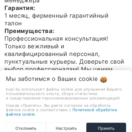
менеджера
Гарантия:
1 месяц
, фирменный гарантийный
талон
Преимущества:
Профессиональная консультация!
Только вежливый и
квалифицированный персонал,
пунктуальные курьеры. Доверьте свой
выбор профессионалам! Мы ценим
каждого клиента!
Мы заботимся о Ваших
cookie
-
+
kupi.by использует файлы cookie для улучшения Вашего
пользовательского опыта, сбора статистики
и представления персонализированных рекомендаций.
В корзину
Нажав «Принять», Вы даете согласие на обработку
файлов cookie в соответствии с
Политикой обработки
Быстрый заказ
файлов cookie
.
Отклонить
Настроить
Принять