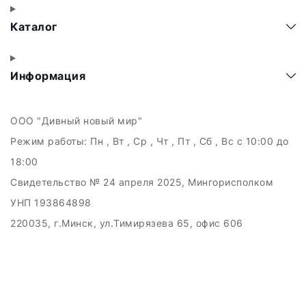
Каталог
Информация
ООО "Дивный новый мир"
Режим работы:
Пн , Вт , Ср , Чт , Пт , Сб , Вс c 10:00 до
18:00
Свидетельство № 24 апреля 2025, Мингорисполком
УНП 193864898
220035, г.Минск, ул.Тимирязева 65, офис 606
Дата регистрации в Торговом реестре РБ: 21.05.2025
Рассмотрение обращений потребителей, телефон +375
(29) 121-89-89, email: info.kupiby@gmail.com