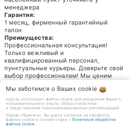
менеджера
Гарантия:
1 месяц, фирменный гарантийный
талон
Преимущества:
Профессиональная консультация!
Только вежливый и
квалифицированный персонал,
пунктуальные курьеры. Доверьте свой
выбор профессионалам! Мы ценим
каждого клиента!
Мы заботимся о Ваших
cookie
-
+
kupi.by использует файлы cookie для улучшения Вашего
пользовательского опыта, сбора статистики
В корзину
и представления персонализированных рекомендаций.
Нажав «Принять», Вы даете согласие на обработку
Быстрый заказ
файлов cookie в соответствии с
Политикой обработки
файлов cookie
.