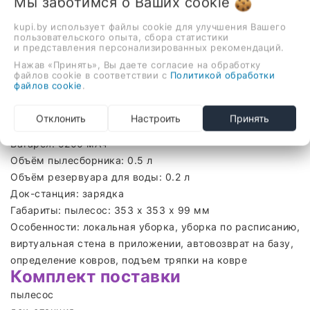
Мы заботимся о Ваших
cookie
Описание
Отзывы
kupi.by использует файлы cookie для улучшения Вашего
пользовательского опыта, сбора статистики
Технические харатеристики
и представления персонализированных рекомендаций.
Тип: робот-пылесос
Нажав «Принять», Вы даете согласие на обработку
файлов cookie в соответствии с
Политикой обработки
Цвет: черный
файлов cookie
.
Тип уборки: сухая и влажная
Тип влажной уборки: салфетка с вибрацией
Отклонить
Настроить
Принять
Мощность всасывания: 10000 Па
Батарея: 5200 мАч
Объём пылесборника: 0.5 л
Объём резервуара для воды: 0.2 л
Док-станция: зарядка
Габариты: пылесос: 353 x 353 x 99 мм
Особенности: локальная уборка, уборка по расписанию,
виртуальная стена в приложении, автовозврат на базу,
определение ковров, подъем тряпки на ковре
Комплект поставки
пылесос