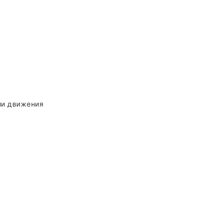
ии движения
ы