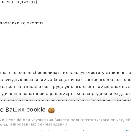
еплена на дисках)
поставки не входят)
тво, способное обеспечивать идеальную чистоту стеклянны
овании двух независимых бесщеточных вентиляторов постоя
оваться на стекле и без труда удалять даже самые сложные
 дисков в сочетании с равномерным распределением давле
C7 работает автоматически и не оставляет разводов, что де
азличных типах поверхностей, не теряя своих мощных свой
 о Ваших
cookie
айлы cookie для улучшения Вашего пользовательского опыта, сб
сонализированных рекомендаций.