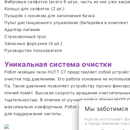
Фибровые салфетки (всего 6 штук, часть из них уже закр
Кольцо для салфеток (2 шт.)
Пузырёк с носиком для заполнения бачка
Пульт дистанционного управления (батарейки в комплект 
Адаптер питания
Страховочный трос
Запасные форсунки (4 шт.)
Руководство пользователя
Уникальная система очистки
Робот-мойщик окон HUTT C7 представляет собой устройс
очистки под давлением. Его работа основана на использ
Па. Такое давление позволяет устройству прочно фиксир
птичий помёт. Высокая скорость вращения очистительных
тщательностью. В отличие от ручной мойки, Xiaomi HUTT 
максимально комфортным. Робот способен работать на р
Мы заботимся
для поддержания чистоты.
kupi.by использует ф
и представления пер