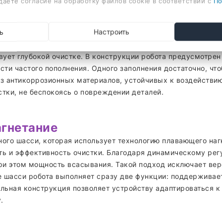
даете согласие на обработку файлов cookie в соответствии с
По
та 120° обеспечивает HUTT C7 превосходное увлажнение по
ь
Настроить
 любые загрязнения, даже застарелые и трудновыводимые. 
микроскопические капли размером всего 20 мкм, которые не
вует глубокой очистке. В конструкции робота предусмотре
ти частого пополнения. Одного заполнения достаточно, чт
з антикоррозионных материалов, устойчивых к воздействию
тки, не беспокоясь о повреждении деталей.
агнетание
ого шасси, которая использует технологию плавающего нагн
сть и эффективность очистки. Благодаря динамическому ре
ри этом мощность всасывания. Такой подход исключает вер
е шасси робота выполняет сразу две функции: поддерживает
льная конструкция позволяет устройству адаптироваться к
.