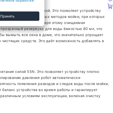
литикой обработки
верхности перед очисткой. Это позволяет устройству
Принять
В отличие от стандартных методов мойки, при которых
 разносит ветер. Благодаря этому очищаемая
н прозрачный резервуар для воды ёмкостью 80 мл, что
обы вымыть все окна в доме, что значительно упрощает
 чистящих средств. Это даёт возможность добавлять в
етания силой 55N. Это позволяет устройству плотно
гулированию давления робот автоматически
оятность появления разводов и следов воды после мойки,
 баланс устройства во время работы и гарантирует
 различным условиям эксплуатации, включая очистку