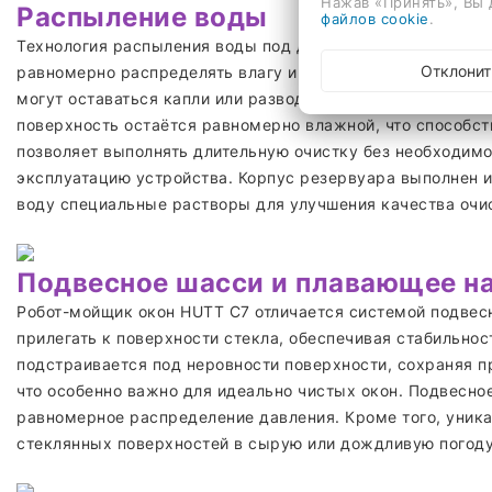
Нажав «Принять», Вы 
Распыление воды
файлов cookie
.
Технология распыления воды под давлением с углом охва
Отклонит
равномерно распределять влагу и эффективно растворять
могут оставаться капли или разводы, робот использует 
поверхность остаётся равномерно влажной, что способст
позволяет выполнять длительную очистку без необходимос
эксплуатацию устройства. Корпус резервуара выполнен и
воду специальные растворы для улучшения качества очис
Подвесное шасси и плавающее н
Робот-мойщик окон HUTT C7 отличается системой подвесн
прилегать к поверхности стекла, обеспечивая стабильно
подстраивается под неровности поверхности, сохраняя п
что особенно важно для идеально чистых окон. Подвесно
равномерное распределение давления. Кроме того, уника
стеклянных поверхностей в сырую или дождливую погоду