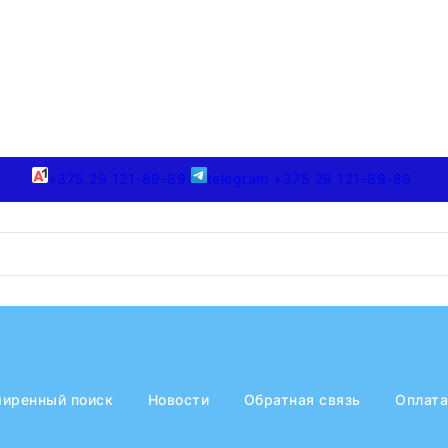
+375 29 121-89-89
telegram +375 29 121-89-89
иренный поиск
Новости
Обратная связь
Оплата