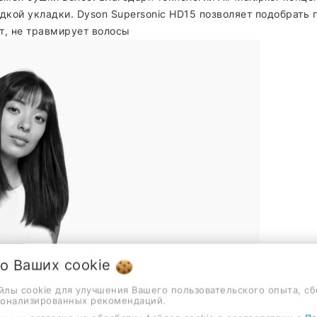
ладкой укладки. Dyson Supersonic HD15 позволяет подобрат
т, не травмирует волосы
 о Ваших
cookie
айлы cookie для улучшения Вашего пользовательского опыта, сб
сонализированных рекомендаций.