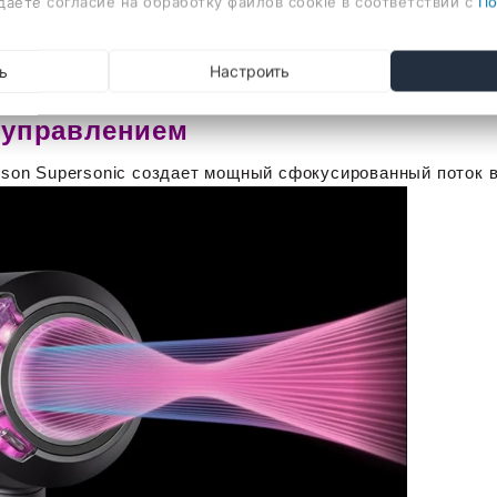
даете согласие на обработку файлов cookie в соответствии с
По
ь
Настроить
 управлением
son Supersonic создает мощный сфокусированный поток в