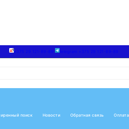
+375 29 121-89-89
telegram +375 29 121-89-89
иренный поиск
Новости
Обратная связь
Оплата