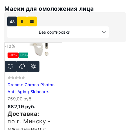
Маски для омоложения лица
48
Без сортировки
-10%
-10%
Новинка
Dreame Chrona Photon
Anti-Aging Skincare
Mask
759,00 руб.
682,19 руб.
Доставка:
по г. Минску -
ежедневно
с