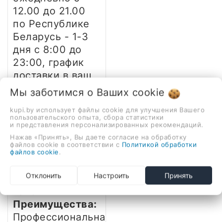
12.00 до 21.00
по Республике
Беларусь - 1-3
дня
с 8:00 до
23:00, график
доставки в ваш
населённый
Мы заботимся о Ваших
cookie
пункт уточняйте
kupi.by использует файлы cookie для улучшения Вашего
у менеджера
пользовательского опыта, сбора статистики
и представления персонализированных рекомендаций.
Нажав «Принять», Вы даете согласие на обработку
Гарантия:
файлов cookie в соответствии с
Политикой обработки
12 месяцев,
файлов cookie
.
фирменный
Отклонить
Настроить
Принять
гарантийный
талон
Преимущества:
Профессиональная