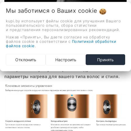
Мы заботимся о Ваших
cookie
kupi.by использует файлы cookie для улучшения Вашего
пользовательского опыта, сбора статистики
и представления персонализированных рекомендаций.
Нажав «Принять», Вы даете согласие на обработку
файлов cookie в соответствии с
Политикой обработки
файлов cookie
.
Элементы управления
Отклонить
Настроить
Принять
Выберите наилучшую скорость воздушного потока и
параметры нагрева для вашего типа волос и стиля.