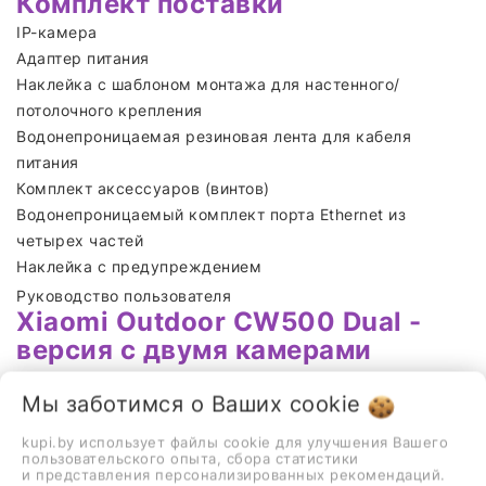
Комплект поставки
IP-камера
Адаптер питания
Наклейка с шаблоном монтажа для настенного/
потолочного крепления
Водонепроницаемая резиновая лента для кабеля
питания
Комплект аксессуаров (винтов)
Водонепроницаемый комплект порта Ethernet из
четырех частей
Наклейка с предупреждением
Руководство пользователя
Xiaomi Outdoor CW500 Dual -
версия с двумя камерами
Двойные линзы, двойное изображение, двойное поле
Мы заботимся о Ваших
cookie
зрения, двойная защита
kupi.by использует файлы cookie для улучшения Вашего
Комбинированное наблюдение с
пользовательского опыта, сбора статистики
и представления персонализированных рекомендаций.
двумя объективами, одна