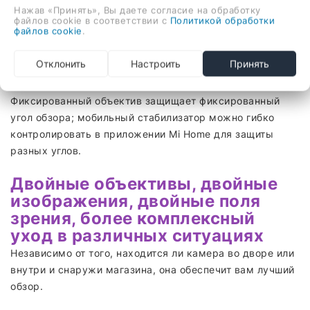
Нажав «Принять», Вы даете согласие на обработку
машина с несколькими углами
файлов cookie в соответствии с
Политикой обработки
обзора, безопаснее и
файлов cookie
.
беззаботнее
Отклонить
Настроить
Принять
Он использует комбинацию из двух объективов
«фиксированный + мобильный стабилизатор».
Фиксированный объектив защищает фиксированный
угол обзора; мобильный стабилизатор можно гибко
контролировать в приложении Mi Home для защиты
разных углов.
Двойные объективы, двойные
изображения, двойные поля
зрения, более комплексный
уход в различных ситуациях
Независимо от того, находится ли камера во дворе или
внутри и снаружи магазина, она обеспечит вам лучший
обзор.