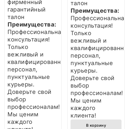
фирменный
талон
гарантийный
Преимущества:
талон
Профессиональная
Преимущества:
консультация!
Профессиональная
Только
консультация!
вежливый и
Только
квалифицированны
вежливый и
персонал,
квалифицированный
пунктуальные
персонал,
курьеры.
пунктуальные
Доверьте свой
курьеры.
выбор
Доверьте свой
профессионалам!
выбор
Мы ценим
профессионалам!
каждого
Мы ценим
клиента!
каждого
В корзину