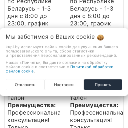
по Республике
по Республике
Беларусь - 1-3
Беларусь - 1-3
дня
с 8:00 до
дня
с 8:00 до
23:00, график
23:00, график
доставки в ваш
доставки в ваш
Мы заботимся о Ваших
cookie
населённый
населённый
пункт уточняйте
пункт уточняйте
kupi.by использует файлы cookie для улучшения Вашего
пользовательского опыта, сбора статистики
у менеджера
у менеджера
и представления персонализированных рекомендаций.
Нажав «Принять», Вы даете согласие на обработку
файлов cookie в соответствии с
Политикой обработки
Гарантия:
Гарантия:
файлов cookie
.
12 месяцев,
12 месяцев,
фирменный
фирменный
Отклонить
Настроить
Принять
гарантийный
гарантийный
талон
талон
Преимущества:
Преимущества:
Профессиональная
Профессиональная
консультация!
консультация!
Только
Только