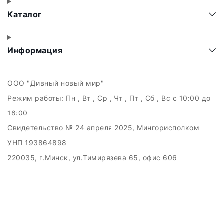
Каталог
Информация
ООО "Дивный новый мир"
Режим работы:
Пн , Вт , Ср , Чт , Пт , Сб , Вс c 10:00 до
18:00
Свидетельство № 24 апреля 2025, Мингорисполком
УНП 193864898
220035, г.Минск, ул.Тимирязева 65, офис 606
Дата регистрации в Торговом реестре РБ: 21.05.2025
Рассмотрение обращений потребителей, телефон +375
(29) 121-89-89, email: info.kupiby@gmail.com