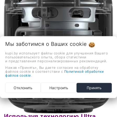
Мы заботимся о Ваших
cookie
kupi.by использует файлы cookie для улучшения Вашего
пользовательского опыта, сбора статистики
и представления персонализированных рекомендаций.
Нажав «Принять», Вы даете согласие на обработку
файлов cookie в соответствии с
Политикой обработки
файлов cookie
.
Отклонить
Настроить
Принять
Используя технологию Ultra