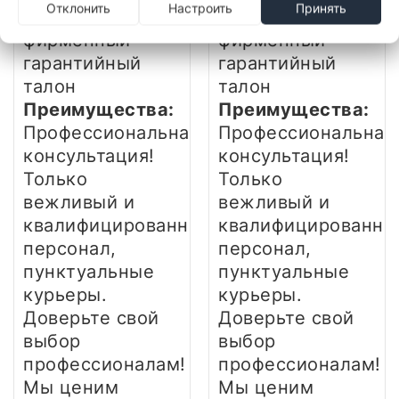
Отклонить
Настроить
Принять
12 месяцев,
12 месяцев,
фирменный
фирменный
гарантийный
гарантийный
талон
талон
Преимущества:
Преимущества:
Профессиональная
Профессиональная
консультация!
консультация!
Только
Только
вежливый и
вежливый и
квалифицированный
квалифицированны
персонал,
персонал,
пунктуальные
пунктуальные
курьеры.
курьеры.
Доверьте свой
Доверьте свой
выбор
выбор
профессионалам!
профессионалам!
Мы ценим
Мы ценим