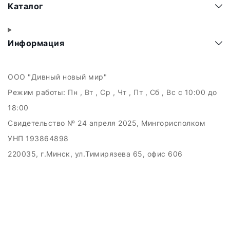
Каталог
Информация
ООО "Дивный новый мир"
Режим работы:
Пн , Вт , Ср , Чт , Пт , Сб , Вс c 10:00 до
18:00
Свидетельство № 24 апреля 2025, Мингорисполком
УНП 193864898
220035, г.Минск, ул.Тимирязева 65, офис 606
Дата регистрации в Торговом реестре РБ: 21.05.2025
Рассмотрение обращений потребителей, телефон +375
(29) 121-89-89, email: info.kupiby@gmail.com
Настройка файлов cookie
Создание сайтов beseller