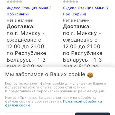
Яндекс Станция Мини 3
Яндекс Станция Мини 3
Про (синий)
Про (серый)
Нет в наличии
Нет в наличии
Доставка:
Доставка:
по г. Минску -
по г. Минску -
ежедневно
с
ежедневно
с
12.00 до 21.00
12.00 до 21.00
по Республике
по Республике
Беларусь - 1-3
Беларусь - 1-3
дня
с 8:00 до
дня
с 8:00 до
23:00, график
23:00, график
Мы заботимся о Ваших
cookie
доставки в ваш
доставки в ваш
kupi.by использует файлы cookie для улучшения Вашего
населённый
населённый
пользовательского опыта, сбора статистики
и представления персонализированных рекомендаций.
пункт уточняйте
пункт уточняйте
Нажав «Принять», Вы даете согласие на обработку
у менеджера
у менеджера
файлов cookie в соответствии с
Политикой обработки
файлов cookie
.
Гарантия:
Гарантия: