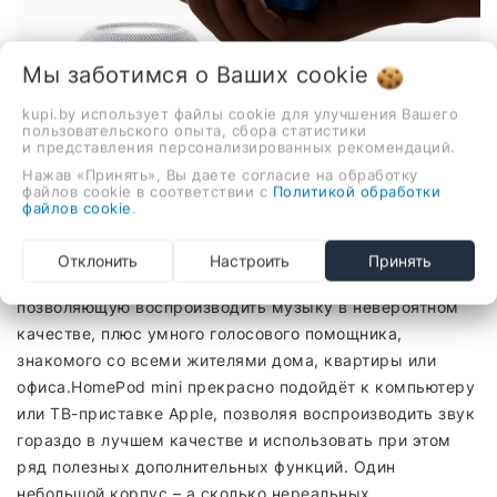
Мы заботимся о Ваших
cookie
kupi.by использует файлы cookie для улучшения Вашего
пользовательского опыта, сбора статистики
и представления персонализированных рекомендаций.
Нажав «Принять», Вы даете согласие на обработку
файлов cookie в соответствии с
Политикой обработки
файлов cookie
.
Не просто гаджет для звука
HomePod mini оправдывает ожидания пользователей.
Отклонить
Настроить
Принять
Он имеет всё, что должен иметь: прекрасную колонку,
позволяющую воспроизводить музыку в невероятном
качестве, плюс умного голосового помощника,
знакомого со всеми жителями дома, квартиры или
офиса.HomePod mini прекрасно подойдёт к компьютеру
или ТВ-приставке Apple, позволяя воспроизводить звук
гораздо в лучшем качестве и использовать при этом
ряд полезных дополнительных функций. Один
небольшой корпус – а сколько нереальных