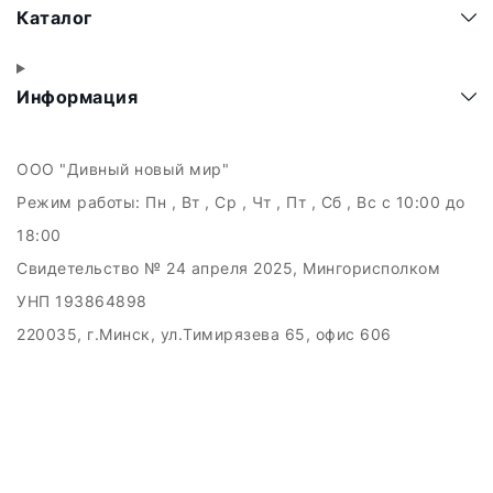
Каталог
Информация
ООО "Дивный новый мир"
Режим работы:
Пн , Вт , Ср , Чт , Пт , Сб , Вс c 10:00 до
18:00
Свидетельство № 24 апреля 2025, Мингорисполком
УНП 193864898
220035, г.Минск, ул.Тимирязева 65, офис 606
Дата регистрации в Торговом реестре РБ: 21.05.2025
Рассмотрение обращений потребителей, телефон +375
(29) 121-89-89, email: info.kupiby@gmail.com
Настройка файлов cookie