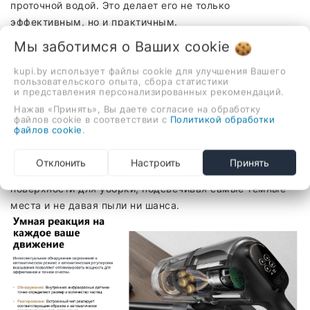
проточной водой. Это делает его не только
эффективным, но и практичным.
Мы заботимся о Ваших
cookie
kupi.by использует файлы cookie для улучшения Вашего
пользовательского опыта, сбора статистики
и представления персонализированных рекомендаций.
Нажав «Принять», Вы даете согласие на обработку
файлов cookie в соответствии с
Политикой обработки
файлов cookie
.
Вся пыль будет обнаружена
Встроенная в насадку Blue Lights Dirty Detection
Отклонить
Настроить
Принять
подсветка обеспечивает улучшенный обзор
поверхности для уборки, подсвечивая самые темные
места и не давая пыли ни шанса.