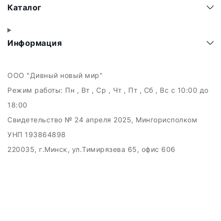
Каталог
Информация
ООО "Дивный новый мир"
Режим работы:
Пн , Вт , Ср , Чт , Пт , Сб , Вс c 10:00 до
18:00
Свидетельство № 24 апреля 2025, Мингорисполком
УНП 193864898
220035, г.Минск, ул.Тимирязева 65, офис 606
Дата регистрации в Торговом реестре РБ: 21.05.2025
Рассмотрение обращений потребителей, телефон +375
(29) 121-89-89, email: info.kupiby@gmail.com
Настройка файлов cookie
Создание сайтов beseller