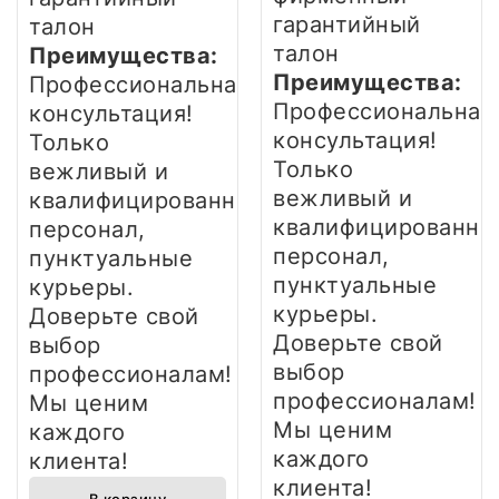
гарантийный
талон
талон
Преимущества:
Преимущества:
Профессиональная
Профессиональная
консультация!
консультация!
Только
Только
вежливый и
вежливый и
квалифицированный
квалифицированны
персонал,
персонал,
пунктуальные
пунктуальные
курьеры.
курьеры.
Доверьте свой
Доверьте свой
выбор
выбор
профессионалам!
профессионалам!
Мы ценим
Мы ценим
каждого
каждого
клиента!
клиента!