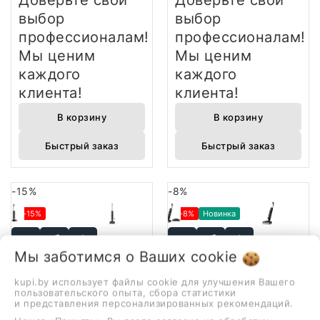
Доверьте свой
Доверьте свой
выбор
выбор
профессионалам!
профессионалам!
Мы ценим
Мы ценим
каждого
каждого
клиента!
клиента!
В корзину
В корзину
Быстрый заказ
Быстрый заказ
-15%
-8%
-15%
-8%
Новинка
Мы заботимся о Ваших
cookie
kupi.by использует файлы cookie для улучшения Вашего
Dreame H15 Pro Heat
Dreame H12 GT
пользовательского опыта, сбора статистики
1 999,00 руб.
1 399,00 руб.
и представления персонализированных рекомендаций.