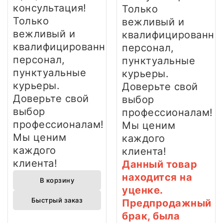
консультация!
Только
Только
вежливый и
вежливый и
квалифицированны
квалифицированный
персонал,
персонал,
пунктуальные
пунктуальные
курьеры.
курьеры.
Доверьте свой
Доверьте свой
выбор
выбор
профессионалам!
профессионалам!
Мы ценим
Мы ценим
каждого
каждого
клиента!
клиента!
Данный товар
находится на
В корзину
уценке.
Быстрый заказ
Предпродажный
брак, была