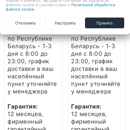
Нажав «Принять», Вы даете согласие на обработку
1 699,00 руб.
1 290,00 руб.
файлов cookie в соответствии с
Политикой обработки
Доставка:
Доставка:
файлов cookie
.
по г. Минску -
по г. Минску -
ежедневно
с
ежедневно
с
Отклонить
Настроить
Принять
12.00 до 21.00
12.00 до 21.00
по Республике
по Республике
Беларусь - 1-3
Беларусь - 1-3
дня
с 8:00 до
дня
с 8:00 до
23:00, график
23:00, график
доставки в ваш
доставки в ваш
населённый
населённый
пункт уточняйте
пункт уточняйте
у менеджера
у менеджера
Гарантия:
Гарантия:
12 месяцев,
12 месяцев,
фирменный
фирменный
гарантийный
гарантийный