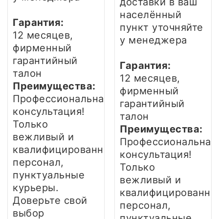
доставки в ваш
населённый
Гарантия:
пункт уточняйте
12 месяцев,
у менеджера
фирменный
гарантийный
Гарантия:
талон
12 месяцев,
Преимущества:
фирменный
Профессиональная
гарантийный
консультация!
талон
Только
Преимущества:
вежливый и
Профессиональная
квалифицированный
консультация!
персонал,
Только
пунктуальные
вежливый и
курьеры.
квалифицированны
Доверьте свой
персонал,
выбор
пунктуальные