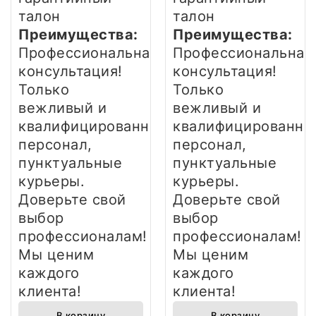
талон
талон
Преимущества:
Преимущества:
Профессиональная
Профессиональная
консультация!
консультация!
Только
Только
вежливый и
вежливый и
квалифицированный
квалифицированны
персонал,
персонал,
пунктуальные
пунктуальные
курьеры.
курьеры.
Доверьте свой
Доверьте свой
выбор
выбор
профессионалам!
профессионалам!
Мы ценим
Мы ценим
каждого
каждого
клиента!
клиента!
В корзину
В корзину