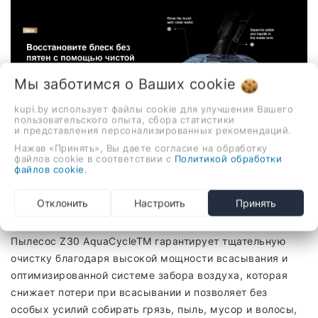
Мы заботимся о Ваших
cookie
kupi.by использует файлы cookie для улучшения Вашего
пользовательского опыта, сбора статистики
и представления персонализированных рекомендаций.
Нажав «Принять», Вы даете согласие на обработку
файлов cookie в соответствии с
Политикой обработки
Благодаря мощности
файлов cookie
.
всасывания 310 аэроватт после
уборки не остается ни одной
Отклонить
Настроить
Принять
пылинки
Пылесос Z30 AquaCycleTM гарантирует тщательную
очистку благодаря высокой мощности всасывания и
оптимизированной системе забора воздуха, которая
снижает потери при всасывании и позволяет без
особых усилий собирать грязь, пыль, мусор и волосы,